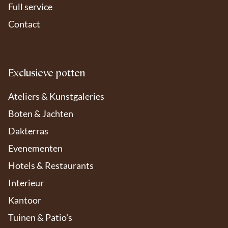
Full service
Contact
Exclusieve potten
Ateliers & Kunstgaleries
Boten & Jachten
Dakterras
Evenementen
Hotels & Restaurants
Interieur
Kantoor
Om de beste ervaringen te bieden, gebruiken we cookies en vergelijkbare
technologieën om apparaat-informatie op te slaan of te openen. Door
Tuinen & Patio's
toestemming te geven, kunnen we gegevens zoals surfgedrag verwerken.
Zonder toestemming kunnen sommige functies minder goed werken.