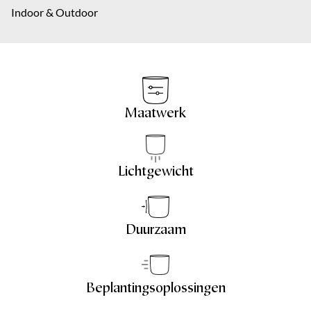
Over ons
Indoor & Outdoor
Plaats
Bericht
*
Contact
EN
Maatwerk
Bericht
*
Lichtgewicht
Verzenden
Duurzaam
Verzenden
Beplantingsoplossingen