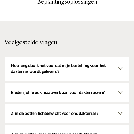
Beplantingsoplossingen
Veelgestelde vragen
Hoe lang duurt het voordat mijn bestelling voor het
dakterras wordt geleverd?
Onze levertijd bedraagt 4 tot maximaal 6 weken. Dit betekent dat je
de potten van Atelier ROA binnen 4 tot 6 weken bij jou kunt
Bieden jullie ook maatwerk aan voor dakterrassen?
verwachten.
Ja, wij bieden op maat gemaakte potten en zuilen aan die perfect
passen bij jouw specifieke wensen en behoeften voor het interieur
Zijn de potten lichtgewicht voor ons dakterras?
van jouw dakterras. Buiten ons unieke assortiment van
afwerkingen en kleuren is het mogelijk om je eigen afwerking of
Ja, dankzij het materiaal van de pot in combinatie met de unieke
kleur te bepalen. Bij het kiezen van een eigen kleur of eigen
afwerking, zijn de potten en zuilen veel lichter dan bijvoorbeeld