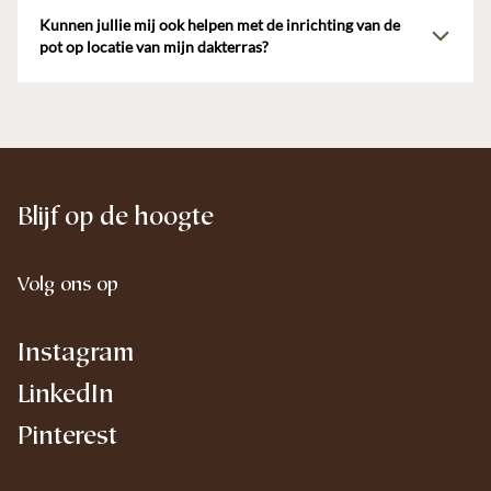
verschillende ruimtes van je dakterras. Onze potten passen
Kunnen jullie mij ook helpen met de inrichting van de
moeiteloos in elke omgeving.
pot op locatie van mijn dakterras?
Ja, in samenwerking met onze vertrouwde partners helpen we
graag met de inrichting van onze potten en zuilen op locatie van
jouw dakterras. Indien gewenst komen we langs om een offerte op
maat te maken, inclusief het afstylen van de potten.
Blijf op de hoogte
Volg ons op
Instagram
LinkedIn
Pinterest