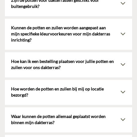
Zijn de potten voor dakterrassen geschikt voor
afwerking maken wij een op maat gemaakte offerte, afhankelijk van
keramiek. Dit is ideaal voor jouw dakterras aankleden of dakterras
buitengebruik?
jouw wensen.
inrichten! Veel van onze modellen kan je zelfs alleen verplaatsen.
Ja, onze potten zijn erg goed geschikt voor buitengebruik voor
jouw dakterras. Wij vermelden op de productpagina per product of
Kunnen de potten en zuilen worden aangepast aan
het geschikt is voor binnen- en/of buitengebruik.
mijn specifieke kleurvoorkeuren voor mijn dakterras
inrichting?
Ja, wij denken graag met je mee over de kleur en afwerking, zodat
onze producten perfect aansluiten bij jouw wensen voor de
Hoe kan ik een bestelling plaatsen voor jullie potten en
dakterras inrichting. Bij het kiezen van een eigen kleur of afwerking
zuilen voor ons dakterras?
ontvang je een op maat gemaakte offerte, afgestemd op jouw
specifieke wensen.
Je kunt eenvoudig een offerte aanvragen via het contactformulier
op de productpagina of de contactpagina. Vervolgens helpen we je
Hoe worden de potten en zuilen bij mij op locatie
graag verder met je aanvraag voor dakterras aankleden en
bezorgd?
dakterras inrichten. We kunnen ook op locatie langskomen om mee
te denken over een passend voorstel dat het beste aansluit bij het
De transportkosten binnen Nederland zijn inbegrepen in de
interieur van jouw dakterras.
potprijs. We zorgen ervoor dat de potten bij jou thuis bezorgd
Waar kunnen de potten allemaal geplaatst worden
worden, of je kunt ervoor kiezen om ze op te halen in ons atelier in
binnen mijn dakterras?
Erp.
De potten en zuilen van Atelier ROA passen perfect in