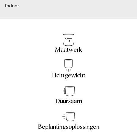
Over ons
Indoor
Plaats
Bericht
*
Contact
EN
Maatwerk
Bericht
*
Lichtgewicht
Verzenden
Duurzaam
Verzenden
Beplantingsoplossingen