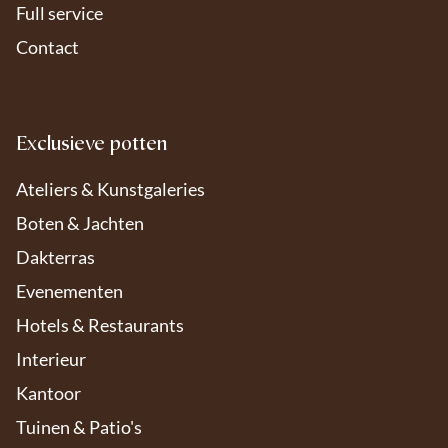
Full service
Contact
Exclusieve potten
Ateliers & Kunstgaleries
Boten & Jachten
Dakterras
Evenementen
Hotels & Restaurants
Interieur
Kantoor
Om de beste ervaringen te bieden, gebruiken we cookies en vergelijkbare
technologieën om apparaat-informatie op te slaan of te openen. Door
Tuinen & Patio's
toestemming te geven, kunnen we gegevens zoals surfgedrag verwerken.
Zonder toestemming kunnen sommige functies minder goed werken.