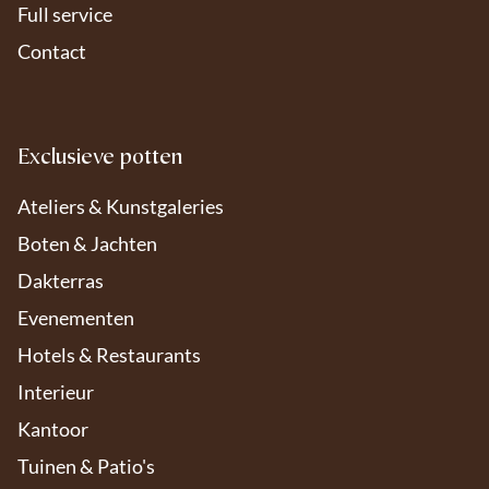
Full service
Contact
Exclusieve potten
Ateliers & Kunstgaleries
Boten & Jachten
Dakterras
Evenementen
Hotels & Restaurants
Interieur
Kantoor
Om de beste ervaringen te bieden, gebruiken we cookies en vergelijkbare
technologieën om apparaat-informatie op te slaan of te openen. Door
Tuinen & Patio's
toestemming te geven, kunnen we gegevens zoals surfgedrag verwerken.
Zonder toestemming kunnen sommige functies minder goed werken.