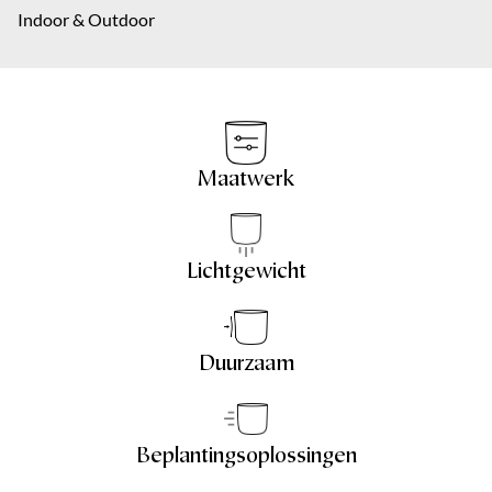
Over ons
Indoor & Outdoor
Plaats
Bericht
*
Contact
EN
Maatwerk
Bericht
*
Lichtgewicht
Verzenden
Duurzaam
Verzenden
Beplantingsoplossingen